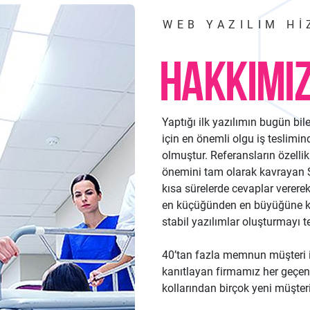
WEB YAZILIM HI
HAKKIMI
Yaptığı ilk yazılımın bugün bi
için en önemli olgu iş teslimi
olmuştur. Referansların özellik
önemini tam olarak kavrayan S
kısa sürelerde cevaplar verere
en küçüğünden en büyüğüne kad
stabil yazılımlar oluşturmayı te
40’tan fazla memnun müşteri i
kanıtlayan firmamız her geçen 
kollarından birçok yeni müşte