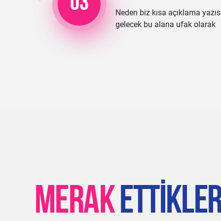
03
Neden biz kısa açıklama yazıs
gelecek bu alana ufak olarak
MERAK
ETTIKLER