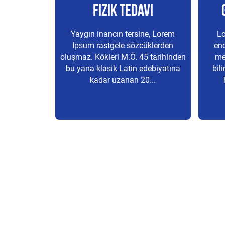
rahi
Fizik Tedavi
ne, Lorem
Yaygın inancın tersine, Lorem
Lo
cüklerden
Ipsum rastgele sözcüklerden
end
5 tarihinden
oluşmaz. Kökleri M.Ö. 45 tarihinden
me
edebiyatına
bu yana klasik Latin edebiyatına
bil
0...
kadar uzanan 20...