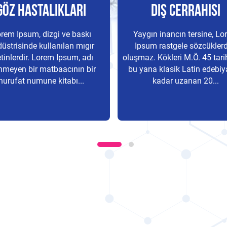
Göz Hastalıkları
Diş Cerrahisi
rem Ipsum, dizgi ve baskı
Yaygın inancın tersine, L
üstrisinde kullanılan mıgır
Ipsum rastgele sözcükler
tinlerdir. Lorem Ipsum, adı
oluşmaz. Kökleri M.Ö. 45 tar
inmeyen bir matbaacının bir
bu yana klasik Latin edebiy
hurufat numune kitabı...
kadar uzanan 20...