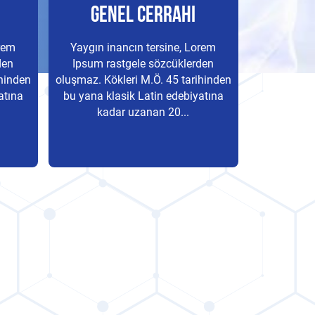
Genel Cerrahi
De
orem
Yaygın inancın tersine, Lorem
Yaygın i
den
Ipsum rastgele sözcüklerden
Ipsum ra
ihinden
oluşmaz. Kökleri M.Ö. 45 tarihinden
oluşmaz. Kö
atına
bu yana klasik Latin edebiyatına
bu yana kl
kadar uzanan 20...
kad