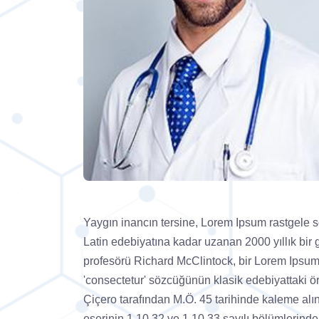
Yaygın inancın tersine, Lorem Ipsum rastgele 
Latin edebiyatına kadar uzanan 2000 yıllık bir
profesörü Richard McClintock, bir Lorem Ipsum
'consectetur' sözcüğünün klasik edebiyattaki ör
Çiçero tarafından M.Ö. 45 tarihinde kaleme alı
eserinin 1.10.32 ve 1.10.33 sayılı bölümlerinde