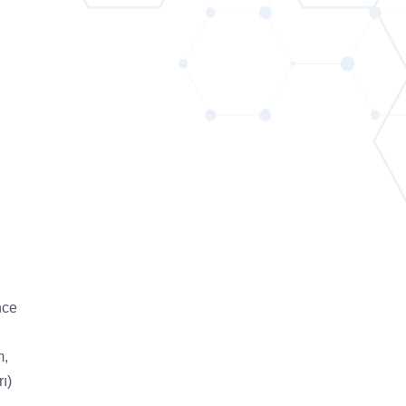
nce
m,
ı)