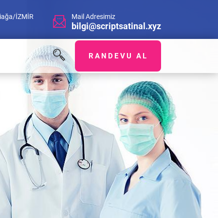
Aliağa/İZMİR
Mail Adresimiz
bilgi@scriptsatinal.xyz
RANDEVU AL