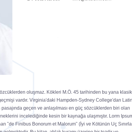
sözcüklerden oluşmaz. Kökleri M.Ö. 45 tarihinden bu yana klasik
 geçmişi vardır. Virginia'daki Hampden-Sydney College'dan Lati
 pasajında geçen ve anlaşılması en güç sözcüklerden biri olan
neklerini incelediğinde kesin bir kaynağa ulaşmıştır. Lorm Ipsu
nan "de Finibus Bonorum et Malorum" (İyi ve Kötünün Uç Sınırlar
n gelmektedir. Bu kitap, ahlak kuramı üzerine bir tezdir ve