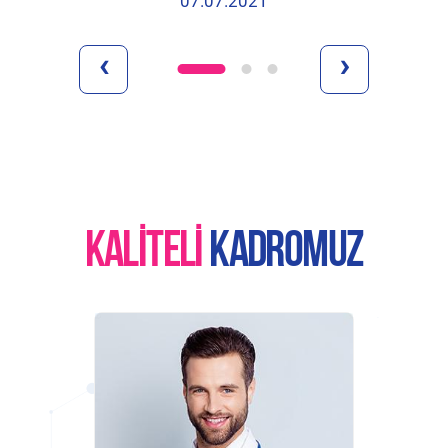
07.07.2021
‹
›
KALITELI
KADROMUZ