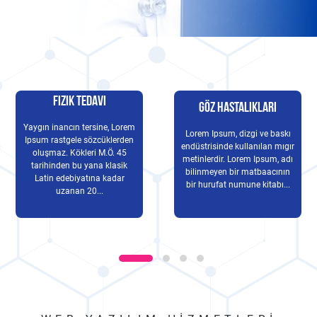
Fizik Tedavi
Göz Hastalıkları
Yaygın inancın tersine, Lorem
Lorem Ipsum, dizgi ve baskı
Ipsum rastgele sözcüklerden
endüstrisinde kullanılan mıgır
oluşmaz. Kökleri M.Ö. 45
metinlerdir. Lorem Ipsum, adı
tarihinden bu yana klasik
bilinmeyen bir matbaacının
Latin edebiyatına kadar
bir hurufat numune kitabı...
uzanan 20...